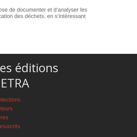
pose de documenter et d’analyser les
ication des déchets, en s’intéressant
es éditions
PETRA
llections
teurs
vres
nuscrits