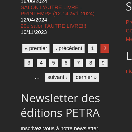
18/06/2024
S
SALON L'AUTRE LIVRE -
PRINTEMPS (12-14 avril 2024)
12/04/2024
Pr
20e salon l'AUTRE LIVRE!!!
Co
10/11/2023
Pages
Me
« premier
‹ précédent
1
2
L
3
4
5
6
7
8
9
Li
…
suivant ›
dernier »
Newsletter des
éditions PETRA
Inscrivez-vous à notre newsletter.