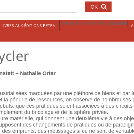
echerche
Les éditions PETRA
Librairie
LIVRES AUX ÉDITIONS PETRA
A
ycler
nstett – Nathalie Ortar
dustrialisées marquées par une pléthore de biens et par 
t la pénurie de ressources, on observe de nombreuses pr
ebuts, que ces pratiques soient associées à des circuits
implement du bricolage et de la sphère privée.
ulture matérielle, qui donnent une deuxième vie à des ob
, supposent des changements de pratiques ou de paradigme
ssi des emprunts, des métissages si ce ne sont de vérit