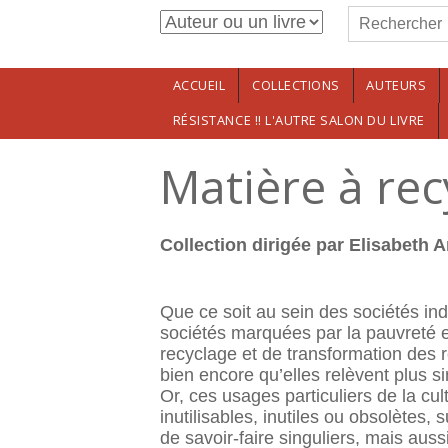
Formulaire de r
Aller au contenu principal
Rechercher
ACCUEIL
COLLECTIONS
AUTEURS
RÉSISTANCE !! L'AUTRE SALON DU LIVRE
Matière à rec
Collection dirigée par Elisabeth A
Que ce soit au sein des sociétés in
sociétés marquées par la pauvreté e
recyclage et de transformation des r
bien encore qu’elles relèvent plus s
Or, ces usages particuliers de la c
inutilisables, inutiles ou obsolètes
de savoir-faire singuliers, mais au