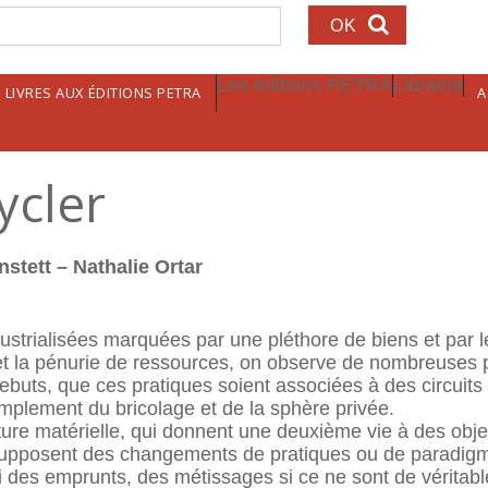
echerche
Les éditions PETRA
Librairie
LIVRES AUX ÉDITIONS PETRA
A
ycler
nstett – Nathalie Ortar
dustrialisées marquées par une pléthore de biens et par 
t la pénurie de ressources, on observe de nombreuses pr
ebuts, que ces pratiques soient associées à des circuits
implement du bricolage et de la sphère privée.
ulture matérielle, qui donnent une deuxième vie à des ob
, supposent des changements de pratiques ou de paradigme
ssi des emprunts, des métissages si ce ne sont de vérit