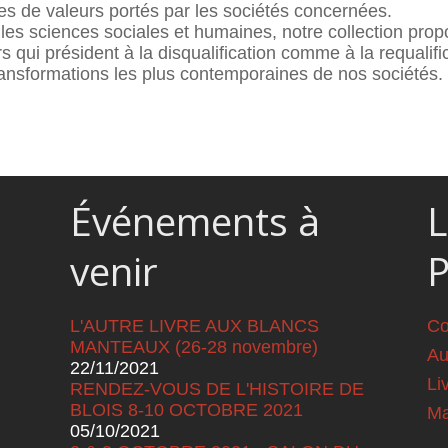
s de valeurs portés par les sociétés concernées.
 les sciences sociales et humaines, notre collection pro
rs qui président à la disqualification comme à la requalif
ansformations les plus contemporaines de nos sociétés.
Événements à
L
venir
L'AUTRE LIVRE AUX BLANCS
Co
MANTEAUX (26-28 novembre)
Au
22/11/2021
Li
RENDEZ-VOUS DE L'HISTOIRE DE
BLOIS 8-10 OCTOBRE 2021
Ma
05/10/2021