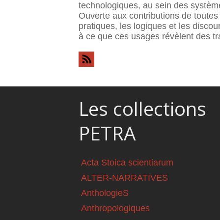
technologiques, au sein des système
Ouverte aux contributions de toutes
pratiques, les logiques et les discou
à ce que ces usages révèlent des tr
Les collections
PETRA
Acta Stoica scientiarum
ALTER-NARRATIVES
AnthologieS
Anthropologiques