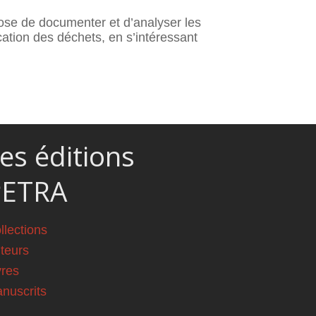
pose de documenter et d’analyser les
ication des déchets, en s’intéressant
es éditions
PETRA
llections
teurs
vres
nuscrits