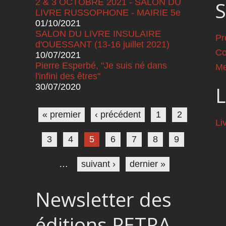
2 & 3 OCTOBRE 2021 - SALON DU
S
LIVRE RUSSOPHONE - MAIRIE 5e
01/10/2021
SALON DU LIVRE INSULAIRE
Pr
d'OUESSANT (13-16 juillet 2021)
Co
10/07/2021
Pierre Esperbé, "Je suis né dans
Me
l'infini des êtres"
30/07/2020
L
Pages
« premier
‹ précédent
1
2
Li
3
4
5
6
7
8
9
…
suivant ›
dernier »
Newsletter des
éditions PETRA