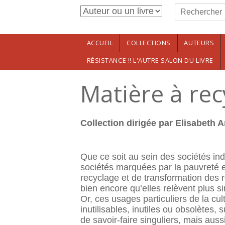
Formulaire de r
Aller au contenu principal
Rechercher
ACCUEIL
COLLECTIONS
AUTEURS
RÉSISTANCE !! L'AUTRE SALON DU LIVRE
Matière à rec
Collection dirigée par Elisabeth A
Que ce soit au sein des sociétés in
sociétés marquées par la pauvreté e
recyclage et de transformation des r
bien encore qu’elles relèvent plus s
Or, ces usages particuliers de la c
inutilisables, inutiles ou obsolètes
de savoir-faire singuliers, mais au