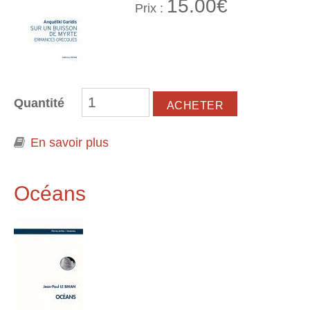
15.00€
Prix :
Quantité
En savoir plus
à propos de Sur un buisson de
myrte. Errances grecques
Océans