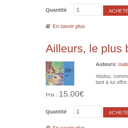
Quantité
En savoir plus
à propos de Lily R
Ailleurs, le plu
Auteurs:
Isa
Abdou, comme 
tant à lui offr
15.00€
Prix :
Quantité