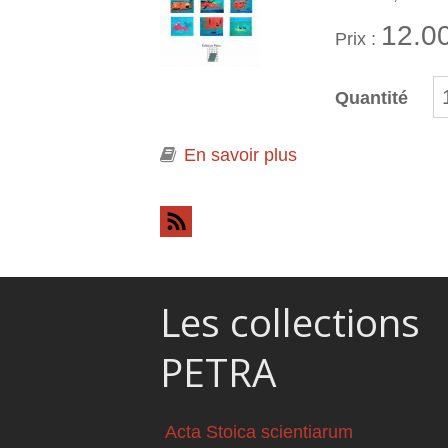
12.0
Prix :
Quantité
En savoir plus
à propos de Mwend
Les collections
PETRA
Acta Stoica scientiarum