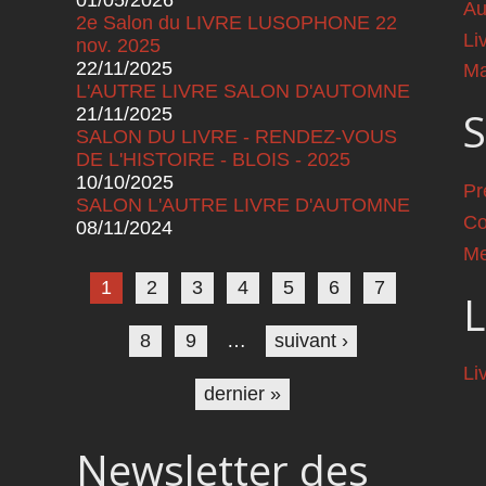
Au
2e Salon du LIVRE LUSOPHONE 22
Li
nov. 2025
22/11/2025
Ma
L'AUTRE LIVRE SALON D'AUTOMNE
21/11/2025
S
SALON DU LIVRE - RENDEZ-VOUS
DE L'HISTOIRE - BLOIS - 2025
10/10/2025
Pr
SALON L'AUTRE LIVRE D'AUTOMNE
Co
08/11/2024
Pages
Me
1
2
3
4
5
6
7
L
8
9
…
suivant ›
Li
dernier »
Newsletter des