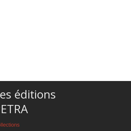
es éditions
PETRA
llections