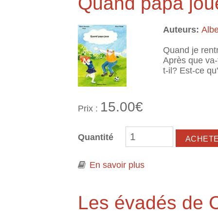
Quand papa jou
Auteurs:
Alb
Quand je rentr
Après que va-t
t-il? Est-ce qu
15.00€
Prix :
Quantité
En savoir plus
à propos de Quand
Les évadés de C