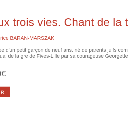
rs, le plus beau des pays
ux trois vies. Chant de la 
rice BARAN-MARSZAK
trée d'un petit garçon de neuf ans, né de parents juifs c
uai de la gre de Fives-Lille par sa courageuse Georgette
0€
t garçon aux trois vies. Chant de la terre