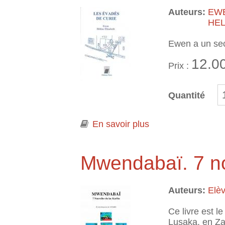
Auteurs:
EW
HEL
Ewen a un secr
12.0
Prix :
Quantité
En savoir plus
à propos de Les é
Mwendabaï. 7 no
Auteurs:
Elèv
Ce livre est l
Lusaka, en Z