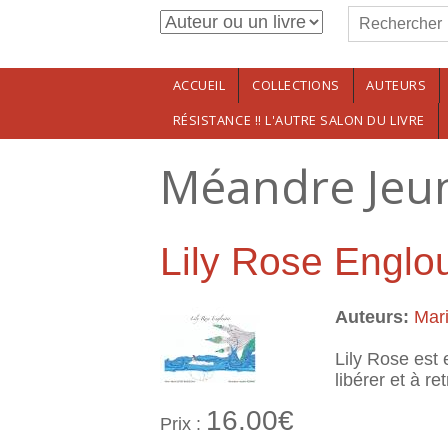
Formulaire de r
Aller au contenu principal
Rechercher
ACCUEIL
COLLECTIONS
AUTEURS
RÉSISTANCE !! L'AUTRE SALON DU LIVRE
Méandre Jeu
Lily Rose Englou
Auteurs:
Mar
Lily Rose est 
libérer et à r
16.00€
Prix :