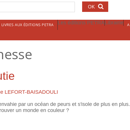
echerche
Les éditions PETRA
Librairie
LIVRES AUX ÉDITIONS PETRA
A
nesse
tie
ie LEFORT-BAISADOULI
envahie par un océan de peurs et s'isole de plus en plus
etrouver un monde en couleur ?