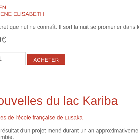
EN
ENE ELISABETH
et que nul ne connaît. Il sort la nuit se promener dans l
0€
vadés de Curie
uvelles du lac Kariba
es de l'école française de Lusaka
e résultat d'un projet mené durant un an approximativem
ambie.