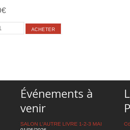
0€
abaï. 7 nouvelles du lac Kariba
Événements à
L
venir
SALON L'AUTRE LIVRE 1-2-3 MAI
Co
01/05/2026