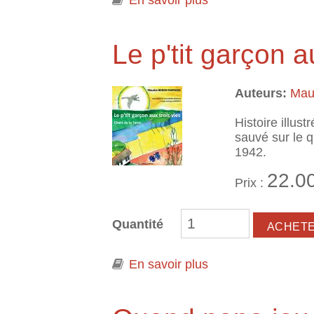
En savoir plus
à propos de Ailleu
Le p'tit garçon a
Auteurs:
Mau
Histoire illus
sauvé sur le q
1942.
22.0
Prix :
Quantité
En savoir plus
à propos de Le p'ti