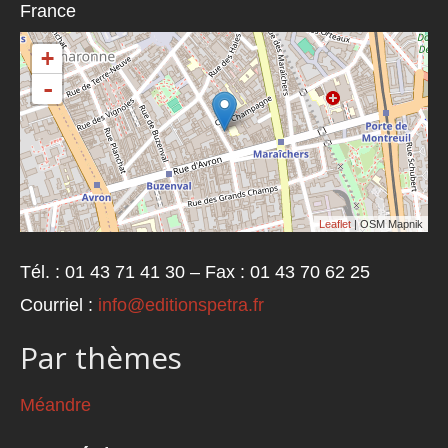
France
+
-
Leaflet
| OSM Mapnik
Tél. : 01 43 71 41 30 – Fax : 01 43 70 62 25
Courriel :
info@editionspetra.fr
Par thèmes
Méandre