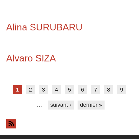
Alina SURUBARU
Alvaro SIZA
Pages
1
2
3
4
5
6
7
8
9
…
suivant ›
dernier »