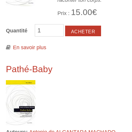
raconter ton corps."
15.00€
Prix :
Quantité
En savoir plus
à propos de Lazare!
Pathé-Baby
Auteurs:
Antonio de ALCANTARA MACHADO