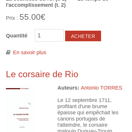
l'accomplissement (t. 2)
55.00€
Prix :
Quantité
En savoir plus
à propos de Le roman d'Henri IV -
La Jeunesse du roi (t. 1) + Le temps
de l'accomplissement (t. 2)
Le corsaire de Rio
Auteurs:
Antonio TORRES
Le 12 septembre 1711,
profitant d'une brume
épaisse qui empêchait les
canons portugais de
l'atteindre, le corsaire
malouin Duguay-Trouin