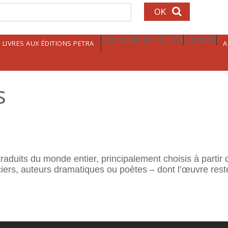
echerche
Les éditions PETRA
Librairie
LIVRES AUX ÉDITIONS PETRA
A
s
aduits du monde entier, principalement choisis à partir 
rs, auteurs dramatiques ou poètes – dont l’œuvre rest