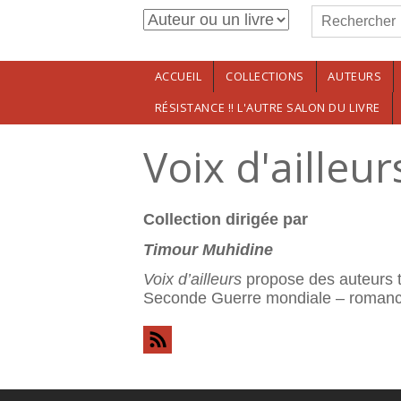
Formulaire de r
Aller au contenu principal
Rechercher
ACCUEIL
COLLECTIONS
AUTEURS
RÉSISTANCE !! L'AUTRE SALON DU LIVRE
Voix d'ailleur
Collection dirigée par
Timour Muhidine
Voix d’ailleurs
propose des auteurs tr
Seconde Guerre mondiale – romancie