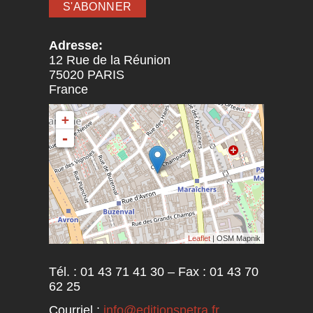
Adresse:
12 Rue de la Réunion
75020
PARIS
France
+
-
Leaflet
| OSM Mapnik
Tél. : 01 43 71 41 30 – Fax : 01 43 70
62 25
Courriel :
info@editionspetra.fr