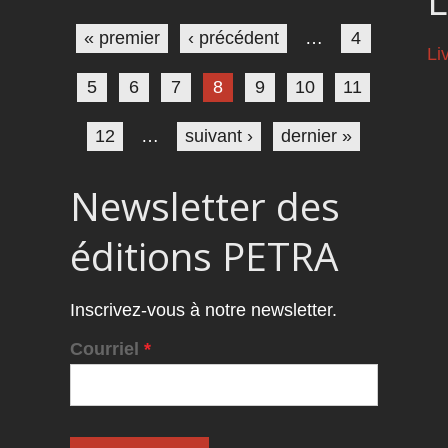
Pages
« premier
‹ précédent
…
4
Li
5
6
7
8
9
10
11
12
…
suivant ›
dernier »
Newsletter des
éditions PETRA
Inscrivez-vous à notre newsletter.
Courriel
*