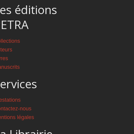
es éditions
PETRA
llections
teurs
vres
nuscrits
ervices
estations
ntactez-nous
ntions légales
a Librairie