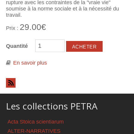
rupture avec les contraintes de la "vraie vie"
soumise à la norme sociale et à la nécessité du
travail.
29.00€
Prix :
Quantité
En savoir plus
à propos de Robinson et
Compagnie. Aspects de l'insularité
de Thomas More à Michel Tournier
Les collections PETRA
Acta Stoica scientiarum
ALTER-NARRATIVES