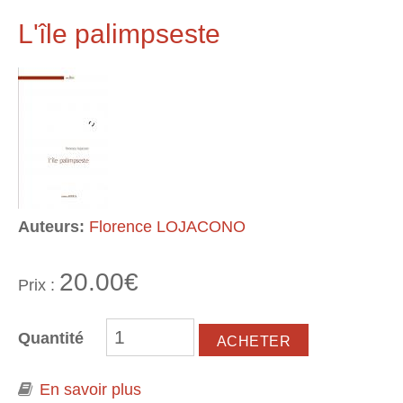
Mayotte dans les littératures
francophones contemporaines.
L'île palimpseste
Approche géocritique
Auteurs:
Florence LOJACONO
20.00€
Prix :
Quantité
En savoir plus
à propos de L'île palimpseste