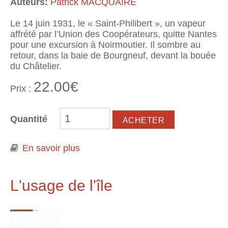
Auteurs:
Patrick MACQUAIRE
Le 14 juin 1931, le « Saint-Philibert », un vapeur
affrété par l’Union des Coopérateurs, quitte Nantes
pour une excursion à Noirmoutier. Il sombre au
retour, dans la baie de Bourgneuf, devant la bouée
du Châtelier.
22.00€
Prix :
Quantité
En savoir plus
à propos de Le cercle des homards.
Hoëdic, une île entre rumeurs et
naufrage. Ethnographie d'une
catastrophe maritime
L'usage de l'île