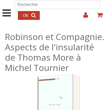
Aller au contenu principal
Rechercher
Formulaire de recherche
Robinson et Compagnie.
Aspects de l'insularité
de Thomas More à
Michel Tournier
29.00€