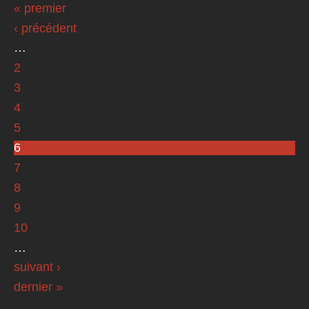
« premier
Pages
‹ précédent
…
2
3
4
5
6
7
8
9
10
…
suivant ›
dernier »