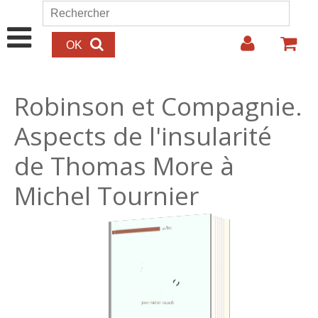
Aller au contenu principal
Rechercher
Formulaire de recherche
Robinson et Compagnie.
Aspects de l'insularité
de Thomas More à
Michel Tournier
29.00€