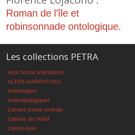
Roman de l'île et
.
robinsonnade ontologique
Les collections PETRA
Acta Stoica scientiarum
ALTER-NARRATIVES
AnthologieS
Anthropologiques
Cahiers d'Asie centrale
Cahiers de l'ARM
Centre-Asie