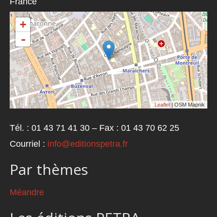
France
+
-
Leaflet
| OSM Mapnik
Tél. : 01 43 71 41 30 – Fax : 01 43 70 62 25
Courriel :
info@editionspetra.fr
Par thèmes
Méandre