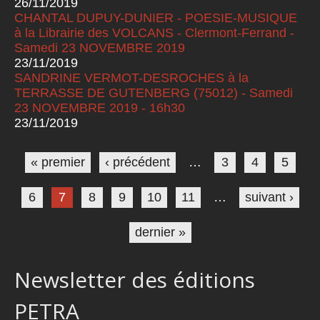
26/11/2019
CHANTAL DUPUY-DUNIER - POESIE-MUSIQUE
à la Librairie des VOLCANS - Clermont-Ferrand -
Samedi 23 NOVEMBRE 2019
23/11/2019
SANDRINE VERMOT-DESROCHES à la
TERRASSE DE GUTENBERG (75012) - Samedi
23 NOVEMBRE 2019 - 16h30
23/11/2019
Pages
« premier
‹ précédent
…
3
4
5
6
7
8
9
10
11
…
suivant ›
dernier »
Newsletter des éditions
PETRA