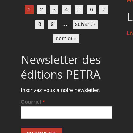
Pages
Me
1
2
3
4
5
6
7
L
8
9
…
suivant ›
Li
dernier »
Newsletter des
éditions PETRA
Inscrivez-vous à notre newsletter.
Courriel
*