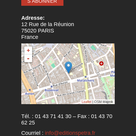
Adresse:
12 Rue de la Réunion
75020
PARIS
France
+
-
Leaflet
| OSM Mapnik
Tél. : 01 43 71 41 30 – Fax : 01 43 70
62 25
Courriel :
info@editionspetra.fr