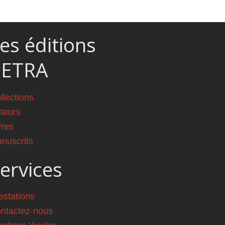
es éditions
PETRA
llections
teurs
vres
nuscrits
ervices
estations
ntactez-nous