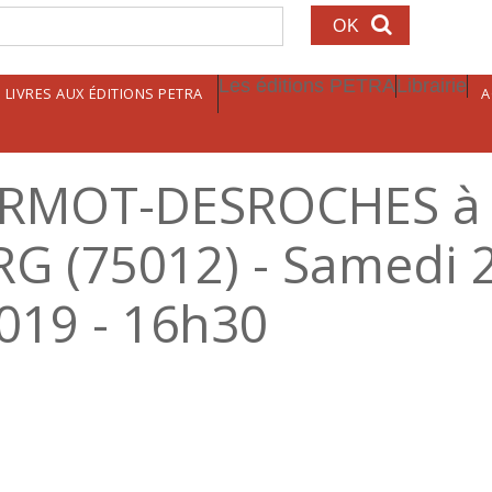
echerche
Les éditions PETRA
Librairie
LIVRES AUX ÉDITIONS PETRA
A
RMOT-DESROCHES à 
G (75012) - Samedi 
19 - 16h30