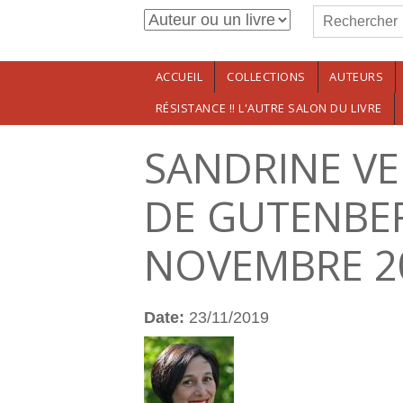
Formulaire de r
Aller au contenu principal
Rechercher
ACCUEIL
COLLECTIONS
AUTEURS
RÉSISTANCE !! L'AUTRE SALON DU LIVRE
SANDRINE VE
DE GUTENBER
NOVEMBRE 20
Date:
23/11/2019