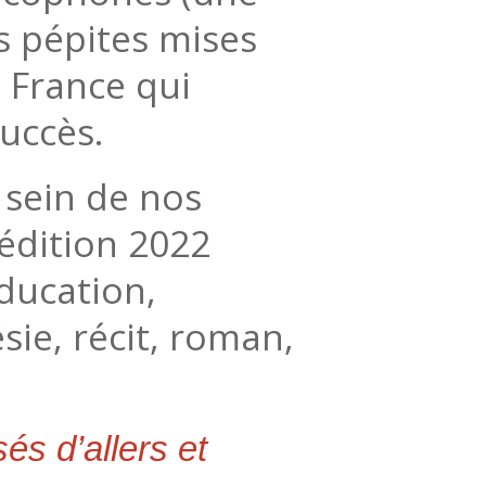
es pépites mises
n France qui
succès.
u sein de nos
’édition 2022
ducation,
sie, récit, roman,
és d’allers et