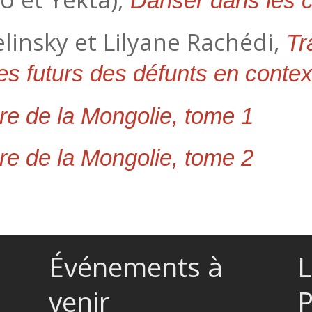
Danser dans les c
linsky et Lilyane Rachédi,
Tr
s futurs des défunts en contex
ire de la Mongolie, tome 1
ire de la Mongolie, tome 2
Événements à
L
venir