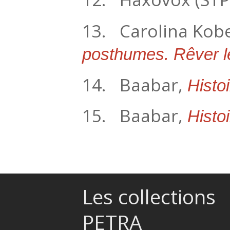
13. Carolina Kobe
posthumes. Rêver le
14. Baabar,
Histo
15. Baabar,
Histo
Les collections
PETRA