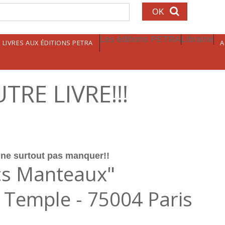
echerche
Les éditions PETRA
Librairie
LIVRES AUX ÉDITIONS PETRA
A
UTRE LIVRE!!!
e surtout pas manquer!!
cs Manteaux"
u Temple - 75004 Paris