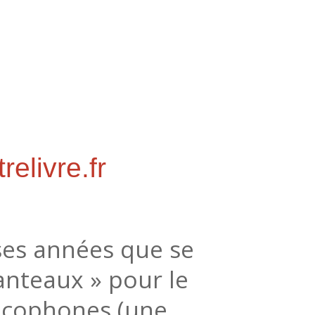
relivre.fr
ses années que se
anteaux » pour le
ancophones (une