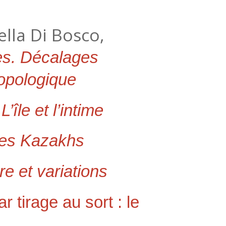
lla Di Bosco,
es. Décalages
ropologique
,
L’île et l’intime
des Kazakhs
 et variations
ar tirage au sort : le