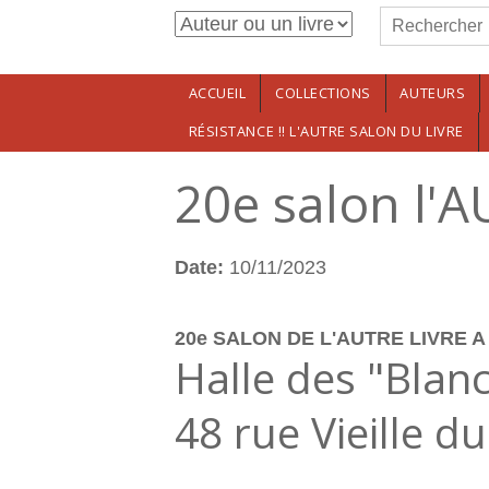
Formulaire de r
Aller au contenu principal
Rechercher
ACCUEIL
COLLECTIONS
AUTEURS
RÉSISTANCE !! L'AUTRE SALON DU LIVRE
20e salon l'A
Date:
10/11/2023
20e SALON DE L'AUTRE LIVRE A n
Halle des "Blan
48 rue Vieille d