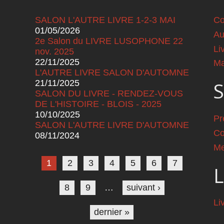
SALON L'AUTRE LIVRE 1-2-3 MAI
Co
01/05/2026
Au
2e Salon du LIVRE LUSOPHONE 22
Li
nov. 2025
22/11/2025
Ma
L'AUTRE LIVRE SALON D'AUTOMNE
21/11/2025
S
SALON DU LIVRE - RENDEZ-VOUS
DE L'HISTOIRE - BLOIS - 2025
10/10/2025
Pr
SALON L'AUTRE LIVRE D'AUTOMNE
Co
08/11/2024
Pages
Me
1
2
3
4
5
6
7
L
8
9
…
suivant ›
Li
dernier »