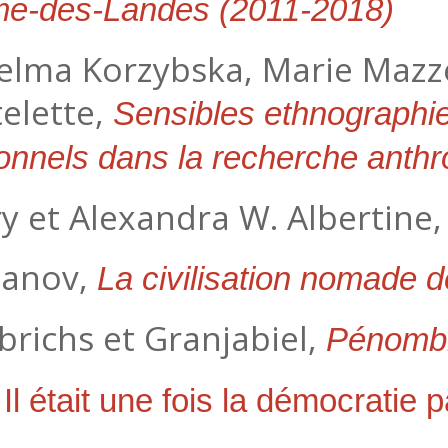
me-des-Landes (2011-2018)
elma Korzybska, Marie Mazze
telette,
Sensibles ethnographi
tionnels dans la recherche anth
y et Alexandra W. Albertine
sanov,
La civilisation nomade 
richs et Granjabiel,
Pénombre
,
Il était une fois la démocratie p