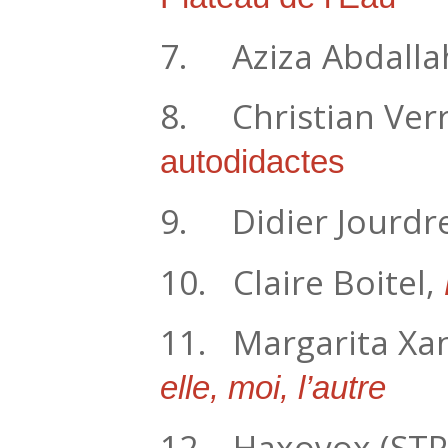
7. Aziza Abdalla
8. Christian Verr
autodidactes
9. Didier Jourdr
10. Claire Boitel,
11. Margarita Xa
elle, moi, l’autre
12. Haxovox (STP