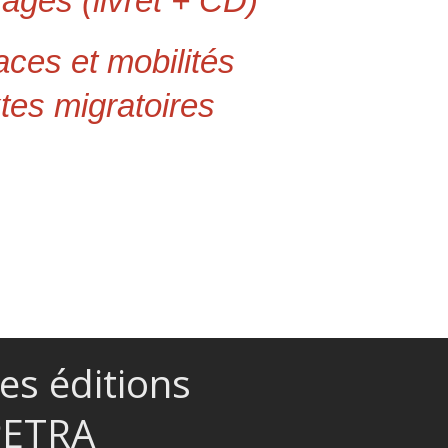
ages (livret + CD)
aces et mobilités
tes migratoires
es éditions
PETRA