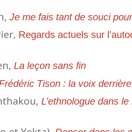
h,
Je me fais tant de souci pour
ier,
Regards actuels sur l’autod
en,
La leçon sans fin
Frédéric Tison : la voix derrière
nthakou,
L’ethnologue dans le
o et Yekta),