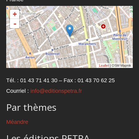
+
-
Leaflet
| OSM Mapnik
Tél. : 01 43 71 41 30 – Fax : 01 43 70 62 25
Courriel :
info@editionspetra.fr
Par thèmes
Méandre
Les éditions PETRA