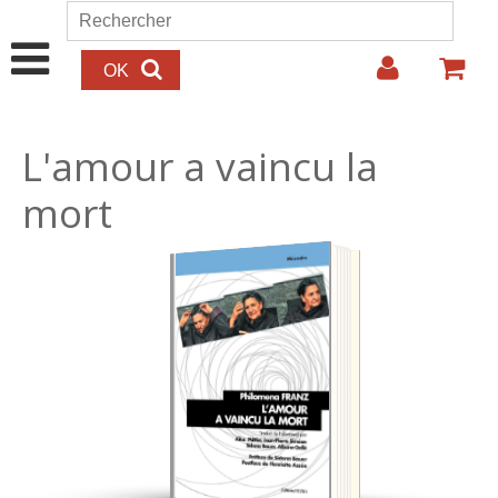
Aller au contenu principal
Rechercher
Formulaire de recherche
L'amour a vaincu la
mort
22.00€