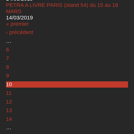
PETRA A LIVRE PARIS (stand 54) du 15 au 18
MARS
14/03/2019
« premier
Pages
‹ précédent
…
6
7
8
9
10
11
12
13
14
…