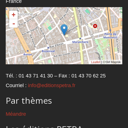
France
+
-
Leaflet
| OSM Mapnik
Tél. : 01 43 71 41 30 – Fax : 01 43 70 62 25
Courriel :
info@editionspetra.fr
Par thèmes
Méandre