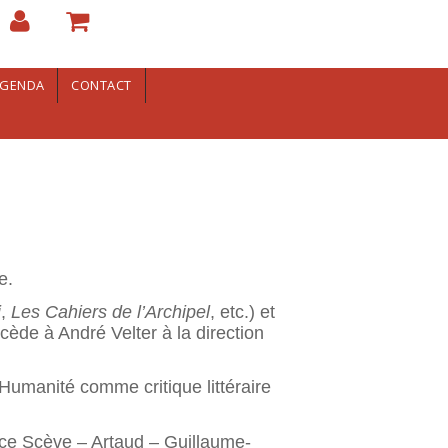
GENDA
CONTACT
e.
i
,
Les Cahiers de l’Archipel
, etc.) et
ède à André Velter à la direction
’Humanité comme critique littéraire
ice Scève – Artaud – Guillaume-