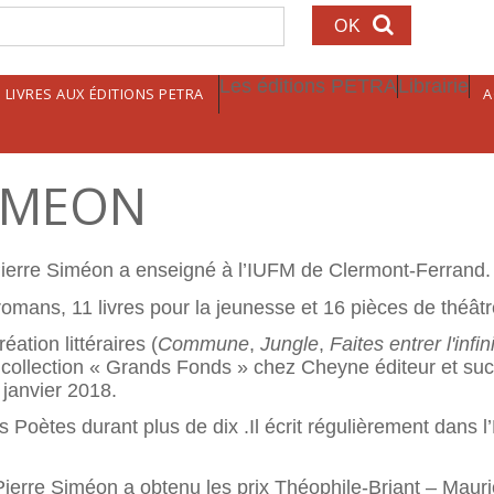
echerche
Les éditions PETRA
Librairie
LIVRES AUX ÉDITIONS PETRA
A
SIMEON
ierre Siméon a enseigné à l’IUFM de Clermont-Ferrand.
romans, 11 livres pour la jeunesse et 16 pièces de théâtr
éation littéraires (
Commune
,
Jungle
,
Faites entrer l'infin
 collection « Grands Fonds » chez Cheyne éditeur et succ
 janvier 2018.
s Poètes durant plus de dix .Il écrit régulièrement dans l
ierre Siméon a obtenu les prix Théophile-Briant – Maur