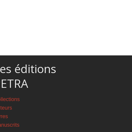
es éditions
PETRA
llections
teurs
vres
nuscrits