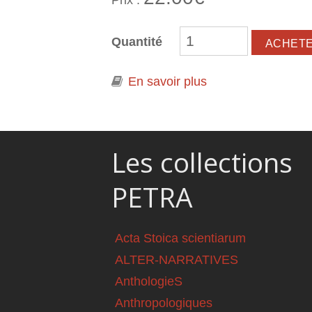
Prix :
Quantité
En savoir plus
à propos de L'amou
Les collections
PETRA
Acta Stoica scientiarum
ALTER-NARRATIVES
AnthologieS
Anthropologiques