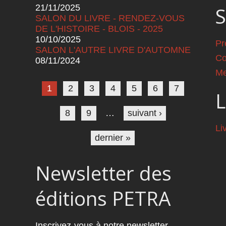
21/11/2025
S
SALON DU LIVRE - RENDEZ-VOUS
DE L'HISTOIRE - BLOIS - 2025
10/10/2025
Pr
SALON L'AUTRE LIVRE D'AUTOMNE
Co
08/11/2024
Pages
Me
1
2
3
4
5
6
7
L
8
9
…
suivant ›
Li
dernier »
Newsletter des
éditions PETRA
Inscrivez-vous à notre newsletter.