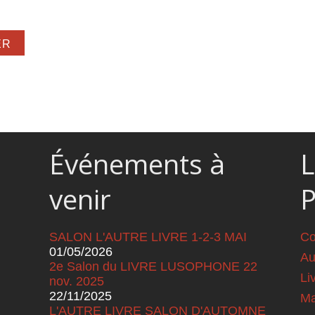
r a vaincu la mort
Événements à
L
venir
SALON L'AUTRE LIVRE 1-2-3 MAI
Co
01/05/2026
Au
2e Salon du LIVRE LUSOPHONE 22
Li
nov. 2025
22/11/2025
Ma
L'AUTRE LIVRE SALON D'AUTOMNE