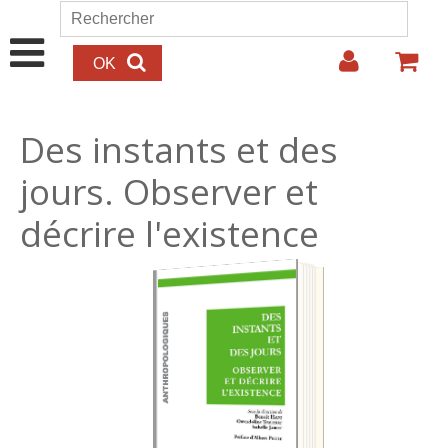
Aller au contenu principal
Rechercher
Formulaire de recherche
Des instants et des
jours. Observer et
décrire l'existence
32.00€