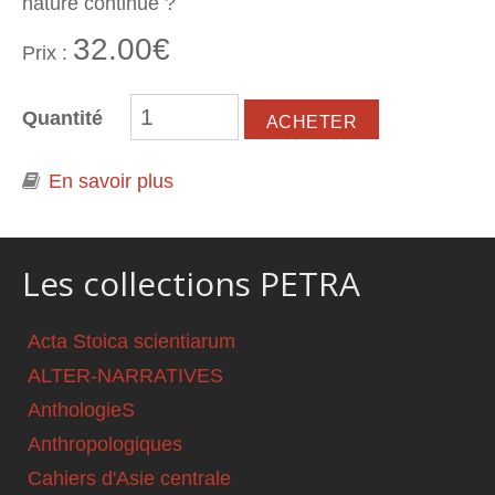
nature continue ?
32.00€
Prix :
Quantité
En savoir plus
à propos de Des instants et des
jours. Observer et décrire l'existence
Les collections PETRA
Acta Stoica scientiarum
ALTER-NARRATIVES
AnthologieS
Anthropologiques
Cahiers d'Asie centrale