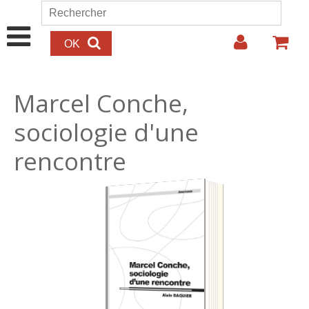
Aller au contenu principal
Rechercher
Formulaire de recherche
Marcel Conche,
sociologie d'une
rencontre
15.00€