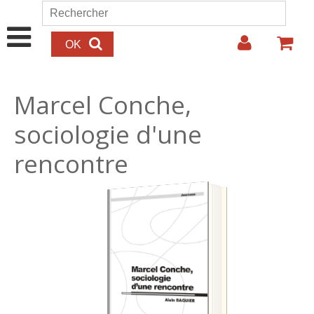
Aller au contenu principal
Rechercher
Formulaire de recherche
Marcel Conche,
sociologie d'une
rencontre
15.00€