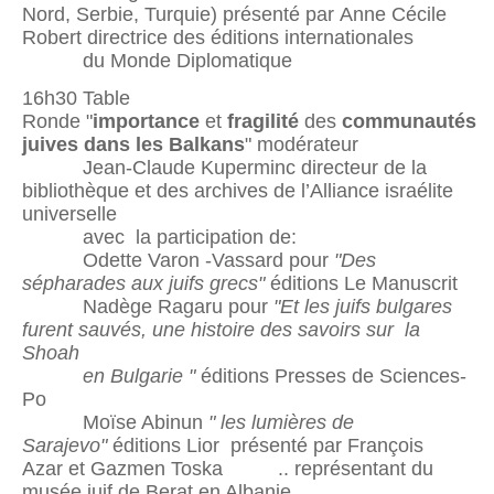
Nord, Serbie, Turquie) présenté par Anne Cécile
Robert directrice des éditions internationales
du Monde Diplomatique
16h30 Table
Ronde "
importance
et
fragilité
des
communautés
juives dans les Balkans
" modérateur
Jean-Claude Kuperminc directeur de la
bibliothèque et des archives de l’Alliance israélite
universelle
avec la participation de:
Odette Varon -Vassard pour
"Des
sépharades aux juifs grecs"
éditions Le Manuscrit
Nadège Ragaru pour
"Et les juifs bulgares
furent sauvés, une histoire des savoirs sur la
Shoah
en Bulgarie "
éditions Presses de Sciences-
Po
Moïse Abinun
" les lumières de
Sarajevo"
éditions Lior présenté par François
Azar et Gazmen Toska .. représentant du
musée juif de Berat en Albanie