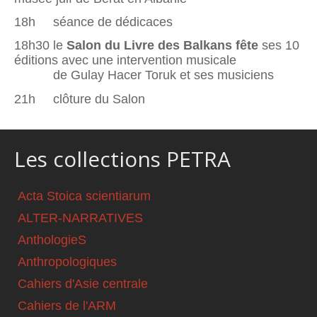
18h séance de dédicaces
18h30 le
Salon du Livre des Balkans fête
ses 10
éditions avec une intervention musicale
de Gulay Hacer Toruk et ses musiciens
21h clôture du Salon
Les collections PETRA
Acta Stoica scientiarum
ALTER-NARRATIVES
AnthologieS
Anthropologiques
Cahiers d'Asie centrale
Cahiers de l'ARM