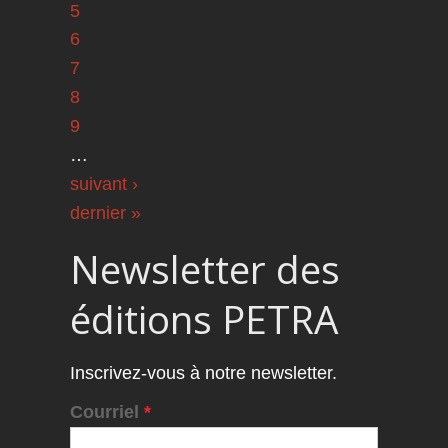
5
6
7
8
9
…
suivant ›
dernier »
Newsletter des
éditions PETRA
Inscrivez-vous à notre newsletter.
Courriel
*