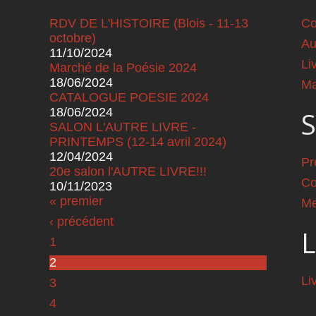
RDV DE L'HISTOIRE (Blois - 11-13
Co
octobre)
Au
11/10/2024
Li
Marché de la Poésie 2024
18/06/2024
Ma
CATALOGUE POESIE 2024
18/06/2024
S
SALON L'AUTRE LIVRE -
PRINTEMPS (12-14 avril 2024)
12/04/2024
Pr
20e salon l'AUTRE LIVRE!!!
Co
10/11/2023
Pages
« premier
Me
‹ précédent
L
1
2
Li
3
4