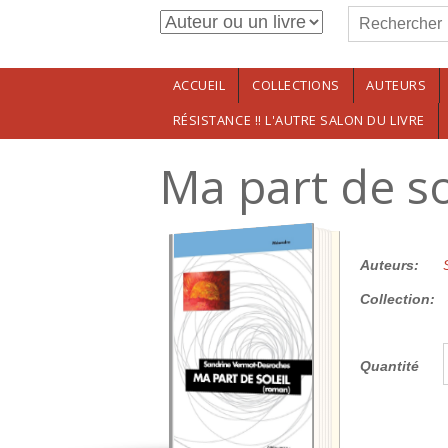
Formulaire de r
Aller au contenu principal
Rechercher
ACCUEIL
COLLECTIONS
AUTEURS
RÉSISTANCE !! L'AUTRE SALON DU LIVRE
Ma part de so
14.00€
Auteurs:
Collection:
Quantité