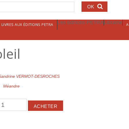
echerche
Les éditions PETRA
Librairie
LIVRES AUX ÉDITIONS PETRA
A
leil
Sandrine VERMOT-DESROCHES
Méandre