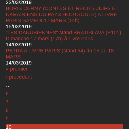
22/03/2019
BORIS CERNY (CONTES ET RECITS JUIFS ET
UKRAINIENS DU PAYS HOUTSOULE) A LIVRE
PARIS SAMEDI 17 MARS (14h)
15/03/2019
"LES DANUBIENNES" stand BRATISLAVA (E101)
Dimanche 17 mars (17h) à Livre Paris
14/03/2019
PETRA A LIVRE PARIS (stand 54) du 15 au 18
MARS
14/03/2019
« premier
Pages
‹ précédent
…
6
7
8
9
10