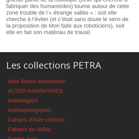
fabriquer des humanoïdes) tourne autour de cette
zone trouble de l’« étrange vallée » : soit elle
cherche à l’éviter (et c’était sans doute le sens de
la proposition de Mori faite aux roboticiens), soit
elle en fait son matériau de travail.
Les collections PETRA
Acta Stoica scientiarum
ALTER-NARRATIVES
AnthologieS
Anthropologiques
Cahiers d'Asie centrale
Cahiers de l'ARM
Centre-Asie