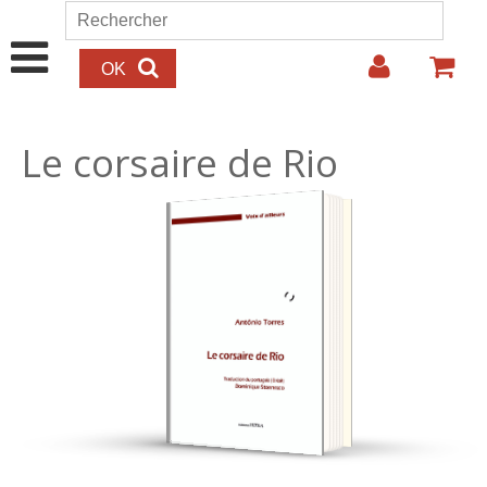
Aller au contenu principal
Rechercher
Formulaire de recherche
Le corsaire de Rio
18.00€