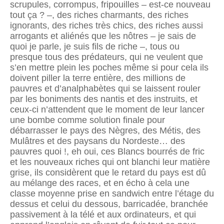
scrupules, corrompus, fripouilles – est-ce nouveau
tout ça ? –, des riches charmants, des riches
ignorants, des riches très chics, des riches aussi
arrogants et aliénés que les nôtres – je sais de
quoi je parle, je suis fils de riche –, tous ou
presque tous des prédateurs, qui ne veulent que
s’en mettre plein les poches même si pour cela ils
doivent piller la terre entière, des millions de
pauvres et d’analphabètes qui se laissent rouler
par les boniments des nantis et des instruits, et
ceux-ci n’attendent que le moment de leur lancer
une bombe comme solution finale pour
débarrasser le pays des Nègres, des Métis, des
Mulâtres et des paysans du Nordeste… des
pauvres quoi !, eh oui, ces Blancs bourrés de fric
et les nouveaux riches qui ont blanchi leur matière
grise, ils considèrent que le retard du pays est dû
au mélange des races, et en écho à cela une
classe moyenne prise en sandwich entre l’étage du
dessus et celui du dessous, barricadée, branchée
passivement à la télé et aux ordinateurs, et qui