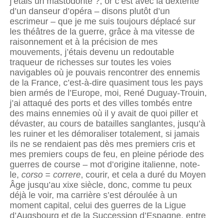
j’étais un mastodonte ?, or c’est avec la dextérité
d’un danseur d’opéra – disons plutôt d’un
escrimeur – que je me suis toujours déplacé sur
les théâtres de la guerre, grâce à ma vitesse de
raisonnement et à la précision de mes
mouvements, j’étais devenu un redoutable
traqueur de richesses sur toutes les voies
navigables où je pouvais rencontrer des ennemis
de la France, c’est-à-dire quasiment tous les pays
bien armés de l’Europe, moi, René Duguay-Trouin,
j’ai attaqué des ports et des villes tombés entre
des mains ennemies où il y avait de quoi piller et
dévaster, au cours de batailles sanglantes, jusqu’à
les ruiner et les démoraliser totalement, si jamais
ils ne se rendaient pas dès mes premiers cris et
mes premiers coups de feu, en pleine période des
guerres de course – mot d’origine italienne, note-
le,
corso
=
correre
, courir, et cela a duré du Moyen
Âge jusqu’au xixe siècle, donc, comme tu peux
déjà le voir, ma carrière s’est déroulée à un
moment capital, celui des guerres de la Ligue
d’Augsbourg et de la Succession d’Espagne, entre