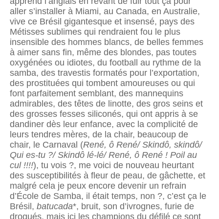
apprend l’anglais en rêvant de fuir tout ça pour
aller s’installer à Miami, au Canada, en Australie,
vive ce Brésil gigantesque et insensé, pays des
Métisses sublimes qui rendraient fou le plus
insensible des hommes blancs, de belles femmes
à aimer sans fin, même des blondes, pas toutes
oxygénées ou idiotes, du football au rythme de la
samba, des travestis formatés pour l’exportation,
des prostituées qui tombent amoureuses ou qui
font parfaitement semblant, des mannequins
admirables, des têtes de linotte, des gros seins et
des grosses fesses siliconés, qui ont appris à se
dandiner dès leur enfance, avec la complicité de
leurs tendres mères, de la chair, beaucoup de
chair, le Carnaval (
René, ô René/ Skindô, skindô/
Qui es-tu ?/ Skindô lé-lé/ René, ô René ! Poil au
cul !!!!
), tu vois ?, me voici de nouveau heurtant
des susceptibilités à fleur de peau, de gâchette, et
malgré cela je peux encore devenir un refrain
d’École de Samba, il était temps, non ?, c’est ça le
Brésil,
batucada
*, bruit, son d’ivrognes, furie de
drogués, mais ici les champions du défilé ce sont