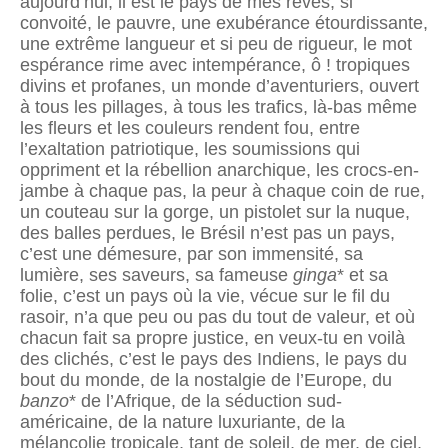
aujourd’hui, il est le pays de mes rêves, si
convoité, le pauvre, une exubérance étourdissante,
une extrême langueur et si peu de rigueur, le mot
espérance rime avec intempérance, ô ! tropiques
divins et profanes, un monde d’aventuriers, ouvert
à tous les pillages, à tous les trafics, là-bas même
les fleurs et les couleurs rendent fou, entre
l’exaltation patriotique, les soumissions qui
oppriment et la rébellion anarchique, les crocs-en-
jambe à chaque pas, la peur à chaque coin de rue,
un couteau sur la gorge, un pistolet sur la nuque,
des balles perdues, le Brésil n’est pas un pays,
c’est une démesure, par son immensité, sa
lumière, ses saveurs, sa fameuse
ginga
* et sa
folie, c’est un pays où la vie, vécue sur le fil du
rasoir, n’a que peu ou pas du tout de valeur, et où
chacun fait sa propre justice, en veux-tu en voilà
des clichés, c’est le pays des Indiens, le pays du
bout du monde, de la nostalgie de l’Europe, du
banzo
* de l’Afrique, de la séduction sud-
américaine, de la nature luxuriante, de la
mélancolie tropicale, tant de soleil, de mer, de ciel,