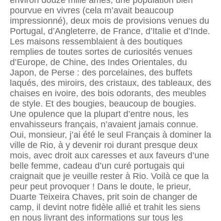
environ douze mille âmes, une population bien
pourvue en vivres (cela m’avait beaucoup
impressionné), deux mois de provisions venues du
Portugal, d’Angleterre, de France, d’Italie et d’Inde.
Les maisons ressemblaient à des boutiques
remplies de toutes sortes de curiosités venues
d’Europe, de Chine, des Indes Orientales, du
Japon, de Perse : des porcelaines, des buffets
laqués, des miroirs, des cristaux, des tableaux, des
chaises en ivoire, des bois odorants, des meubles
de style. Et des bougies, beaucoup de bougies.
Une opulence que la plupart d’entre nous, les
envahisseurs français, n’avaient jamais connue.
Oui, monsieur, j’ai été le seul Français à dominer la
ville de Rio, à y devenir roi durant presque deux
mois, avec droit aux caresses et aux faveurs d’une
belle femme, cadeau d’un curé portugais qui
craignait que je veuille rester à Rio. Voilà ce que la
peur peut provoquer ! Dans le doute, le prieur,
Duarte Teixeira Chaves, prit soin de changer de
camp, il devint notre fidèle allié et trahit les siens
en nous livrant des informations sur tous les