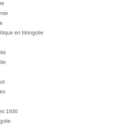
ne
omie
ne
étique en Mongolie
lie
lie
ol
mes
ées 1930
golie