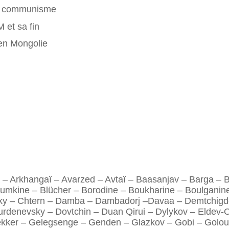
du communisme
 et sa fin
 en Mongolie
 – Arkhangaï – Avarzed – Avtaï – Baasanjav – Barga – 
oumkine – Blücher – Borodine – Boukharine – Boulganin
ky – Chtern – Damba – Dambadorj –Davaa – Demtchigd
denevsky – Dovtchin – Duan Qirui – Dylykov – Eldev-Ot
Gekker – Gelegsenge – Genden – Glazkov – Gobi – Gol