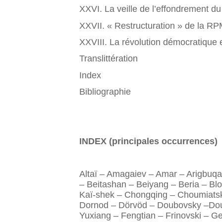
XXVI. La veille de l’effondrement 
XXVII. « Restructuration » de la RPM
XXVIII. La révolution démocratique
Translittération
Index
Bibliographie
INDEX (principales occurrences)
Altaï – Amagaiev – Amar – Arigbuqa
– Beitashan – Beiyang – Beria – Bl
Kaï-shek – Chongqing – Choumiats
Dornod – Dörvöd – Doubovsky –Dour
Yuxiang – Fengtian – Frinovski – 