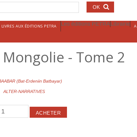
echerche
Les éditions PETRA
Librairie
LIVRES AUX ÉDITIONS PETRA
A
a Mongolie - Tome 2
BAABAR (Bat-Erdeniin Batbayar)
ALTER-NARRATIVES