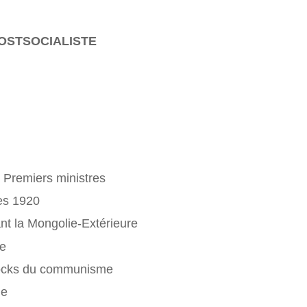
POSTSOCIALISTE
 Premiers ministres
ées 1920
ant la Mongolie-Extérieure
ue
blocks du communisme
ue