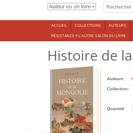
Formulaire de r
Aller au contenu principal
Rechercher
ACCUEIL
COLLECTIONS
AUTEURS
RÉSISTANCE !! L'AUTRE SALON DU LIVRE
Histoire de l
55.00€
Auteurs:
Collection:
Quantité