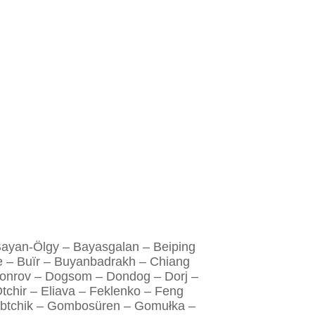
Bayan-Ölgy – Bayasgalan – Beiping
e – Buïr – Buyanbadrakh – Chiang
onrov – Dogsom – Dondog – Dorj –
chir – Eliava – Feklenko – Feng
oubtchik – Gombosüren – Gomułka –