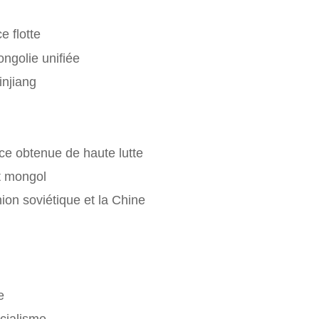
e flotte
ongolie unifiée
injiang
nce obtenue de haute lutte
at mongol
nion soviétique et la Chine
e
cialisme