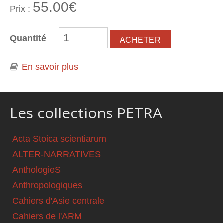
55.00€
Prix :
Quantité
En savoir plus
à propos de Histoire de la Mongolie
- Tome 2
Les collections PETRA
Acta Stoica scientiarum
ALTER-NARRATIVES
AnthologieS
Anthropologiques
Cahiers d'Asie centrale
Cahiers de l'ARM