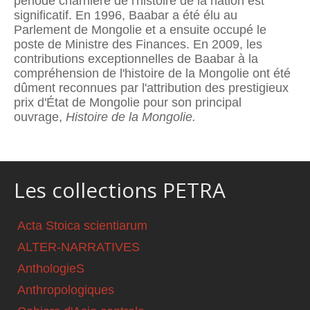
période charnière de l'histoire de la nation est
significatif. En 1996, Baabar a été élu au
Parlement de Mongolie et a ensuite occupé le
poste de Ministre des Finances. En 2009, les
contributions exceptionnelles de Baabar à la
compréhension de l'histoire de la Mongolie ont été
dûment reconnues par l'attribution des prestigieux
prix d'État de Mongolie pour son principal
ouvrage,
Histoire de la Mongolie.
Les collections PETRA
Acta Stoica scientiarum
ALTER-NARRATIVES
AnthologieS
Anthropologiques