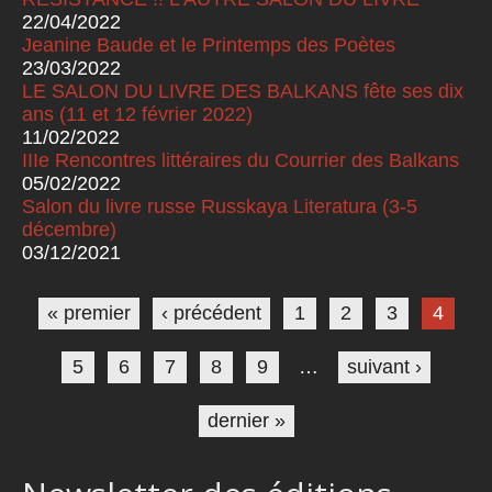
22/04/2022
Jeanine Baude et le Printemps des Poètes
23/03/2022
LE SALON DU LIVRE DES BALKANS fête ses dix
ans (11 et 12 février 2022)
11/02/2022
IIIe Rencontres littéraires du Courrier des Balkans
05/02/2022
Salon du livre russe Russkaya Literatura (3-5
décembre)
03/12/2021
Pages
« premier
‹ précédent
1
2
3
4
5
6
7
8
9
…
suivant ›
dernier »