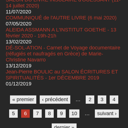
14 juillet 2020)
11/07/2020
COMMUNIQUÉ de l'AUTRE LIVRE (6 mai 2020)
07/05/2020
ALEIDA ASSMANN A L'INSTITUT GOETHE - 13
février 2020 - 19h-21h
13/02/2020
DÉ-SOL-ATION - Carnet de Voyage documentaire
(réfugiés et naufragés en Grèce) de Marie-
Christine Navarro
13/12/2019
Jean-Pierre BOULIC au SALON ÉCRITURES ET
SPIRITUALITÉS - 1er DÉCEMBRE 2019
01/12/2019
Pages
« premier
‹ précédent
…
2
3
4
5
6
7
8
9
10
…
suivant ›
dernier »