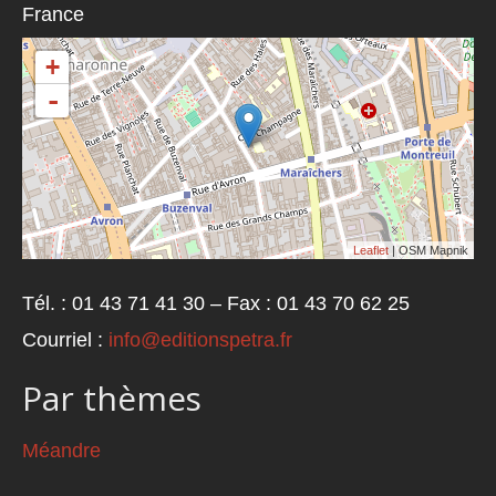
France
+
-
Leaflet
| OSM Mapnik
Tél. : 01 43 71 41 30 – Fax : 01 43 70 62 25
Courriel :
info@editionspetra.fr
Par thèmes
Méandre