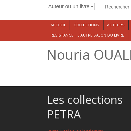
Formulaire de r
Aller au contenu principal
Rechercher
ACCUEIL
COLLECTIONS
AUTEURS
RÉSISTANCE !! L'AUTRE SALON DU LIVRE
Nouria OUAL
Les collections
PETRA