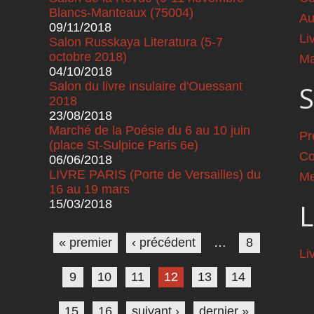
Blancs-Manteaux (75004)
Au
09/11/2018
Li
Salon Russkaya Literatura (5-7
octobre 2018)
Ma
04/10/2018
Salon du livre insulaire d'Ouessant
S
2018
23/08/2018
Marché de la Poésie du 6 au 10 juin
Pr
(place St-Sulpice Paris 6e)
Co
06/06/2018
LIVRE PARIS (Porte de Versailles) du
Me
16 au 19 mars
15/03/2018
L
Pages
« premier
‹ précédent
…
8
Li
9
10
11
12
13
14
15
16
suivant ›
dernier »