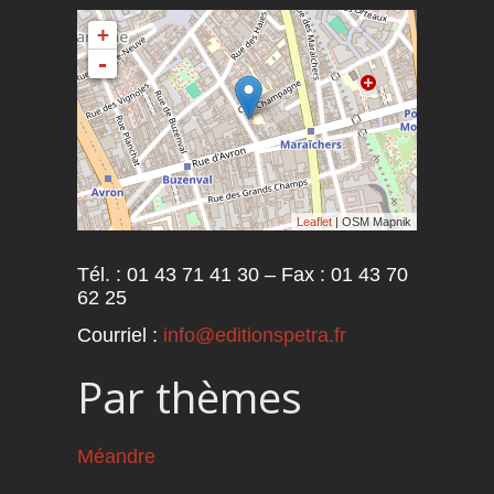
+
-
Leaflet
| OSM Mapnik
Tél. : 01 43 71 41 30 – Fax : 01 43 70
62 25
Courriel :
info@editionspetra.fr
Par thèmes
Méandre