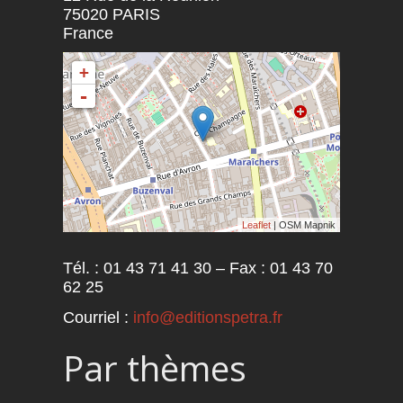
75020
PARIS
France
+
-
Leaflet
| OSM Mapnik
Tél. : 01 43 71 41 30 – Fax : 01 43 70
62 25
Courriel :
info@editionspetra.fr
Par thèmes