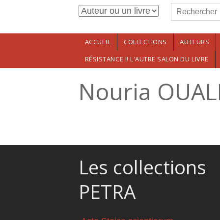
Formulaire de r
Aller au contenu principal
Rechercher
ACCUEIL
COLLECTIONS
AUTEURS
RÉSISTANCE !! L'AUTRE SALON DU LIVRE
Nouria OUAL
Les collections
PETRA