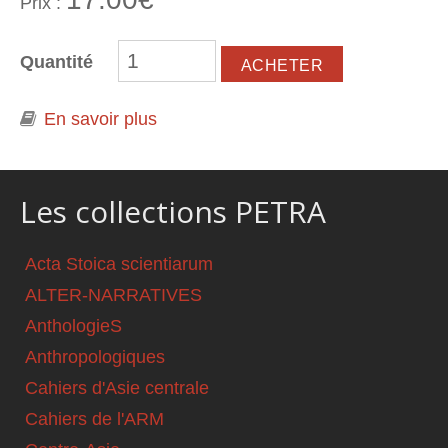
Prix :
Quantité
En savoir plus
à propos de Nénènes, porteuses
d'enfance (nouvelles) - 2e édition
Les collections PETRA
Acta Stoica scientiarum
ALTER-NARRATIVES
AnthologieS
Anthropologiques
Cahiers d'Asie centrale
Cahiers de l'ARM