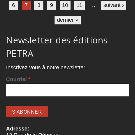
6
7
8
9
10
11
…
suivant ›
dernier »
Newsletter des éditions
PETRA
Inscrivez-vous à notre newsletter.
Courriel
*
Adresse: