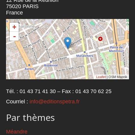
12 Rue de la Réunion
75020
PARIS
France
+
-
Leaflet
| OSM Mapnik
Tél. : 01 43 71 41 30 – Fax : 01 43 70 62 25
Courriel :
info@editionspetra.fr
Par thèmes
Méandre