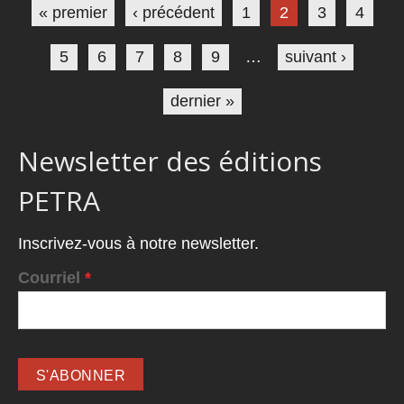
« premier
‹ précédent
1
2
3
4
5
6
7
8
9
…
suivant ›
dernier »
Newsletter des éditions
PETRA
Inscrivez-vous à notre newsletter.
Courriel
*