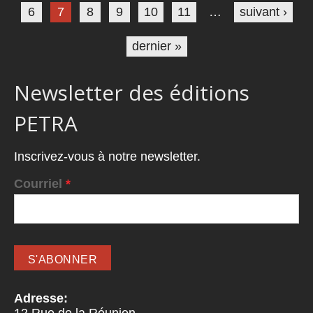
6
7
8
9
10
11
…
suivant ›
dernier »
Newsletter des éditions
PETRA
Inscrivez-vous à notre newsletter.
Courriel
*
Adresse: