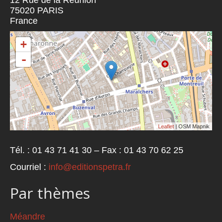
12 Rue de la Réunion
75020
PARIS
France
+
-
Leaflet
| OSM Mapnik
Tél. : 01 43 71 41 30 – Fax : 01 43 70 62 25
Courriel :
info@editionspetra.fr
Par thèmes
Méandre