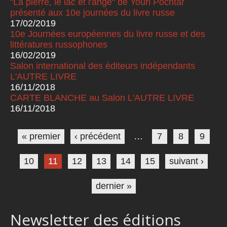
"La pierre, le lac et l'ange" de Youri Pochtar
présenté aux 10e journées du livre russe
17/02/2019
10e Journées européennes du livre russe et des
littératures russophones
16/02/2019
Salon international des éditeurs indépendants
L'AUTRE LIVRE
16/11/2018
CARTE BLANCHE au Salon L'AUTRE LIVRE
16/11/2018
Pages
« premier
‹ précédent
…
7
8
9
10
11
12
13
14
15
suivant ›
dernier »
Newsletter des éditions