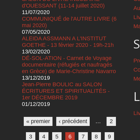
d'OUESSANT (11-14 juillet 2020)
Au
11/07/2020
Li
COMMUNIQUÉ de l'AUTRE LIVRE (6
mai 2020)
Ma
07/05/2020
ALEIDA ASSMANN A L'INSTITUT
S
GOETHE - 13 février 2020 - 19h-21h
13/02/2020
DÉ-SOL-ATION - Carnet de Voyage
Pr
documentaire (réfugiés et naufragés
Co
en Grèce) de Marie-Christine Navarro
13/12/2019
Me
Jean-Pierre BOULIC au SALON
ÉCRITURES ET SPIRITUALITÉS -
L
1er DÉCEMBRE 2019
01/12/2019
Pages
Li
« premier
‹ précédent
…
2
3
4
5
6
7
8
9