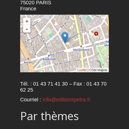
75020
PARIS
France
+
-
Leaflet
| OSM Mapnik
Tél. : 01 43 71 41 30 – Fax : 01 43 70
62 25
Courriel :
info@editionspetra.fr
Par thèmes