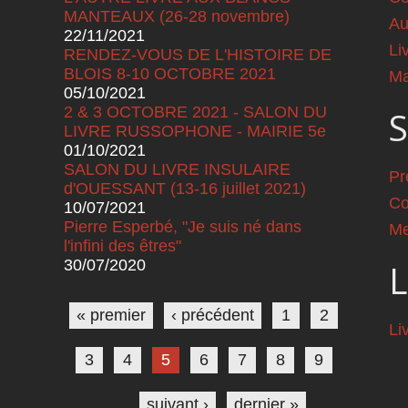
MANTEAUX (26-28 novembre)
Au
22/11/2021
Li
RENDEZ-VOUS DE L'HISTOIRE DE
BLOIS 8-10 OCTOBRE 2021
Ma
05/10/2021
2 & 3 OCTOBRE 2021 - SALON DU
S
LIVRE RUSSOPHONE - MAIRIE 5e
01/10/2021
SALON DU LIVRE INSULAIRE
Pr
d'OUESSANT (13-16 juillet 2021)
Co
10/07/2021
Pierre Esperbé, "Je suis né dans
Me
l'infini des êtres"
30/07/2020
L
Pages
« premier
‹ précédent
1
2
Li
3
4
5
6
7
8
9
…
suivant ›
dernier »