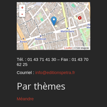
+
-
Leaflet
| OSM Mapnik
Tél. : 01 43 71 41 30 – Fax : 01 43 70
62 25
Courriel :
info@editionspetra.fr
Par thèmes
Méandre