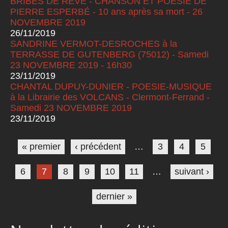
BRIBES DE RÊVE - CHANSON ET POÉSIE DE
PIERRE ESPERBÉ - 10 ans après sa mort - 26
NOVEMBRE 2019
26/11/2019
SANDRINE VERMOT-DESROCHES à la
TERRASSE DE GUTENBERG (75012) - Samedi
23 NOVEMBRE 2019 - 16h30
23/11/2019
CHANTAL DUPUY-DUNIER - POESIE-MUSIQUE
à la Librairie des VOLCANS - Clermont-Ferrand -
Samedi 23 NOVEMBRE 2019
23/11/2019
Pages
« premier
‹ précédent
…
3
4
5
6
7
8
9
10
11
…
suivant ›
dernier »