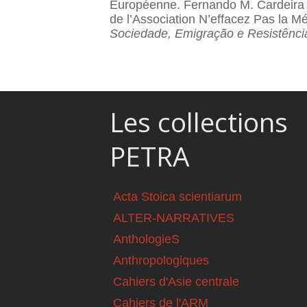
Européenne. Fernando M. Cardeira es
de l’Association N’effacez Pas la Mé
Sociedade, Emigração e Resistênc
Les collections
PETRA
Acta Stoica scientiarum
ALTER-NARRATIVES
AnthologieS
Anthropologiques
Cahiers d'Asie centrale
Cahiers de l'ARM