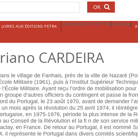
echerche
Les éditions PETRA
Librairie
LIVRES AUX ÉDITIONS PETRA
A
riano CARDEIRA
s le village de Fanhais, près de la ville de Nazaré (Por
École Militaire (1961), puis à l’Institut Supérieur Techniq
l’École Militaire. Ayant reçu l’ordre de mobilisation pou
n groupe d’autres officiers du contingent et passe la fro
rd du Portugal, le 23 août 1970, avant de demander l’a
un mois après la révolution du 25 avril 1974, il réintègre
Portugaise, en 1975-1976, période la plus intense de la R
u Conseil de la Révolution et la fi n de son service milit
aclay, en France. De retour au Portugal, il est nommé 
 il représente le Portugal dans divers comités scientifi