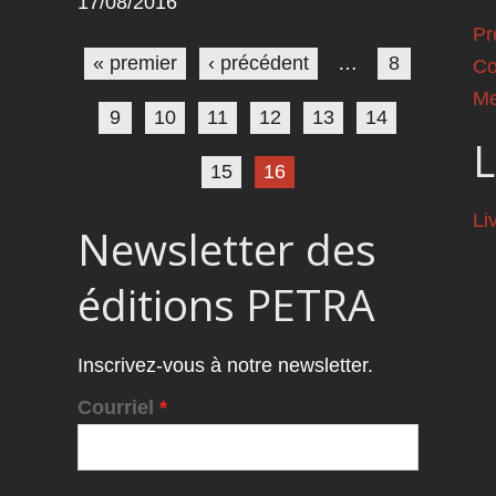
17/08/2016
Pages
Pr
« premier
‹ précédent
…
8
Co
Me
9
10
11
12
13
14
L
15
16
Li
Newsletter des
éditions PETRA
Inscrivez-vous à notre newsletter.
Courriel
*