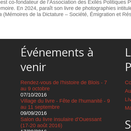
t co-fondateur de l’Association des Exilés Politiques Po
moire. En 2024, paraît son livre de photographies intitu
ia
(Mémoires de la Dictature – Société, Émigration et Rés
Événements à
L
venir
Rendez-vous de l'histoire de Blois - 7
Co
au 9 octobre
Au
07/10/2016
Li
Village du livre - Fête de l'humanité - 9
au 11 septembre
Ma
09/09/2016
Salon du livre insulaire d’Ouessant
S
(17-20 août 2016)