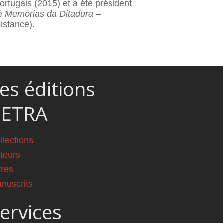
rtugais (2015) et a été président
lé
Memórias da
Ditadura –
istance).
es éditions
PETRA
llections
teurs
vres
nuscrits
ervices