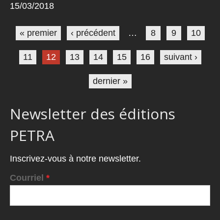
15/03/2018
Pages
« premier
‹ précédent
…
8
9
10
11
12
13
14
15
16
suivant ›
dernier »
Newsletter des éditions
PETRA
Inscrivez-vous à notre newsletter.
Courriel
*