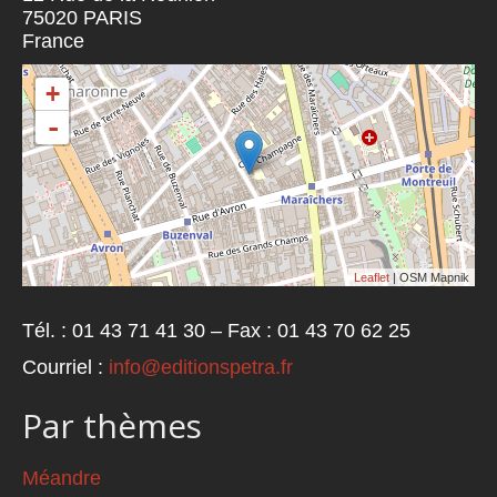
75020
PARIS
France
+
-
Leaflet
| OSM Mapnik
Tél. : 01 43 71 41 30 – Fax : 01 43 70 62 25
Courriel :
info@editionspetra.fr
Par thèmes
Méandre