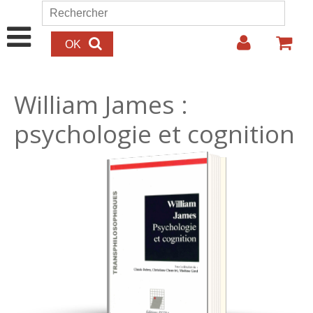
Aller au contenu principal
Rechercher
Formulaire de recherche
William James :
psychologie et cognition
22.00€