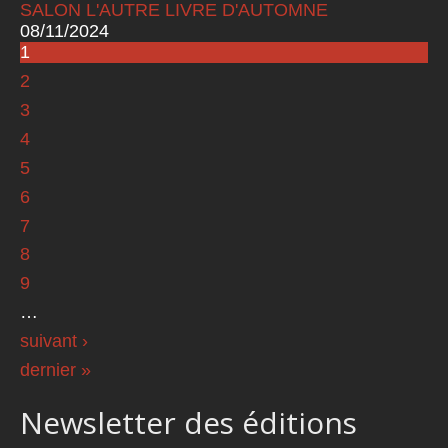
SALON L'AUTRE LIVRE D'AUTOMNE
08/11/2024
1
Pages
2
3
4
5
6
7
8
9
…
suivant ›
dernier »
Newsletter des éditions