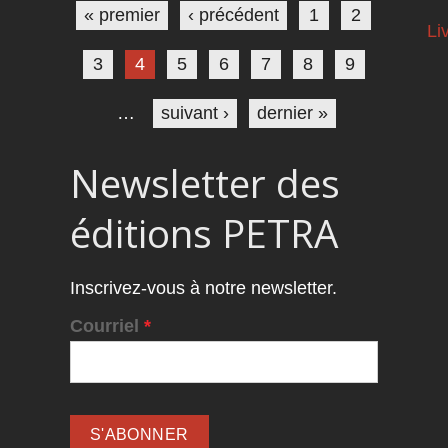
« premier
‹ précédent
1
2
Li
3
4
5
6
7
8
9
…
suivant ›
dernier »
Newsletter des
éditions PETRA
Inscrivez-vous à notre newsletter.
Courriel
*