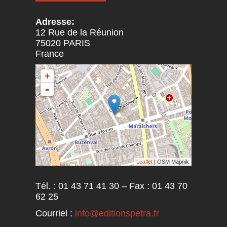
Adresse:
12 Rue de la Réunion
75020
PARIS
France
+
-
Leaflet
| OSM Mapnik
Tél. : 01 43 71 41 30 – Fax : 01 43 70
62 25
Courriel :
info@editionspetra.fr