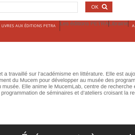
echerche
Les éditions PETRA
Librairie
LIVRES AUX ÉDITIONS PETRA
A
t a travaillé sur l’académisme en littérature. Elle est au
ement du Mucem pour développer au musée des program
 du musée. Elle anime le MucemLab, centre de recherche 
 programmation de séminaires et d’ateliers croisant la 