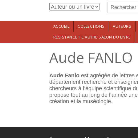
Formulaire de r
Aller au contenu principal
Rechercher
ACCUEIL
COLLECTIONS
AUTEURS
RÉSISTANCE !! L'AUTRE SALON DU LIVRE
Aude FANLO
Aude Fanlo
est agrégée de lettres e
département recherche et enseign
chercheurs à l’équipe scientifique
propose tout au long de l’année une
création et la muséologie.