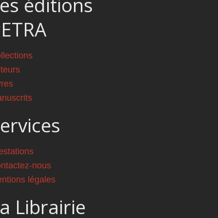
es éditions
PETRA
llections
teurs
vres
nuscrits
ervices
estations
ntactez-nous
ntions légales
a Librairie