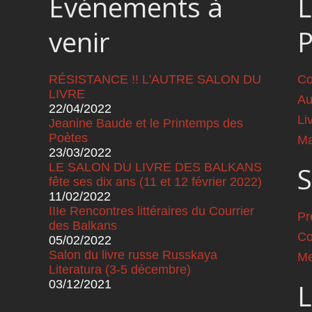
Événements à
L
venir
RÉSISTANCE !! L'AUTRE SALON DU
Co
LIVRE
Au
22/04/2022
Li
Jeanine Baude et le Printemps des
Poètes
Ma
23/03/2022
LE SALON DU LIVRE DES BALKANS
S
fête ses dix ans (11 et 12 février 2022)
11/02/2022
IIIe Rencontres littéraires du Courrier
Pr
des Balkans
Co
05/02/2022
Salon du livre russe Russkaya
Me
Literatura (3-5 décembre)
03/12/2021
L
Pages