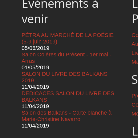
Événements à
L
venir
PÉTRA AU MARCHÉ DE LA POÉSIE
Co
(5-9 juin 2019)
Au
05/06/2019
Li
Salon Colères du Présent - 1er mai -
Arras
Ma
01/05/2019
SALON DU LIVRE DES BALKANS
S
2019
11/04/2019
DEDICACES SALON DU LIVRE DES
Pr
BALKANS
Co
11/04/2019
Salon des Balkans - Carte blanche à
Me
Marie-Christine Navarro
11/04/2019
L
Pages