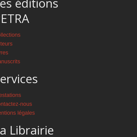
es éditions
PETRA
llections
teurs
vres
nuscrits
ervices
estations
ntactez-nous
ntions légales
a Librairie