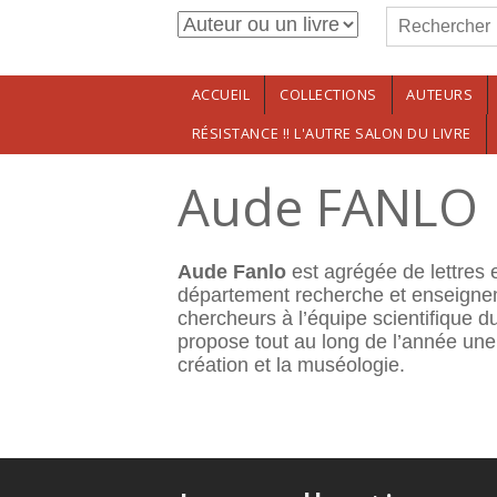
Formulaire de r
Aller au contenu principal
Rechercher
ACCUEIL
COLLECTIONS
AUTEURS
RÉSISTANCE !! L'AUTRE SALON DU LIVRE
Aude FANLO
Aude Fanlo
est agrégée de lettres e
département recherche et enseign
chercheurs à l’équipe scientifique
propose tout au long de l’année une
création et la muséologie.