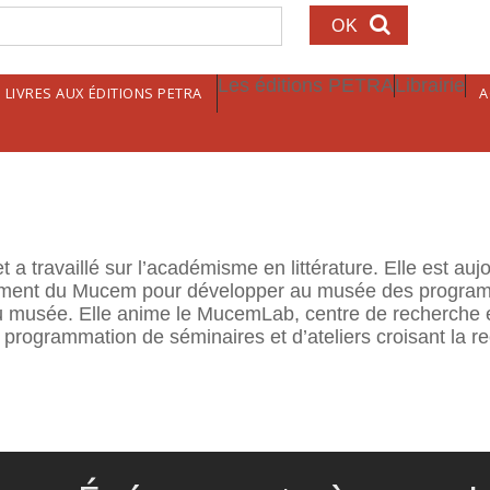
echerche
Les éditions PETRA
Librairie
LIVRES AUX ÉDITIONS PETRA
A
t a travaillé sur l’académisme en littérature. Elle est au
ement du Mucem pour développer au musée des program
 du musée. Elle anime le MucemLab, centre de recherche 
 programmation de séminaires et d’ateliers croisant la 