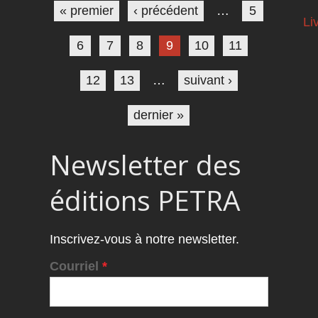
« premier
‹ précédent
…
5
Li
6
7
8
9
10
11
12
13
…
suivant ›
dernier »
Newsletter des
éditions PETRA
Inscrivez-vous à notre newsletter.
Courriel
*