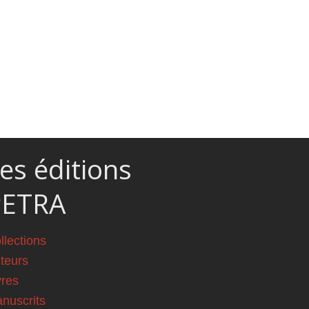
es éditions
PETRA
llections
teurs
vres
nuscrits