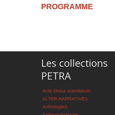
PROGRAMME
Les collections
PETRA
Acta Stoica scientiarum
ALTER-NARRATIVES
AnthologieS
Anthropologiques