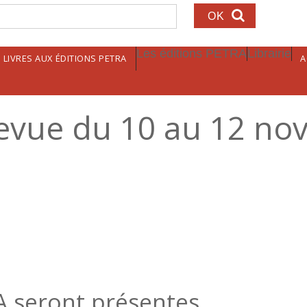
echerche
Les éditions PETRA
Librairie
LIVRES AUX ÉDITIONS PETRA
A
Revue du 10 au 12 n
A seront présentes