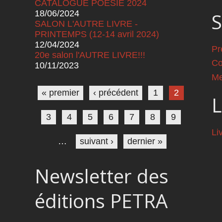
CATALOGUE POESIE 2024
18/06/2024
S
SALON L'AUTRE LIVRE -
PRINTEMPS (12-14 avril 2024)
12/04/2024
Pr
20e salon l'AUTRE LIVRE!!!
Co
10/11/2023
Pages
Me
« premier
‹ précédent
1
2
L
3
4
5
6
7
8
9
Li
…
suivant ›
dernier »
Newsletter des
éditions PETRA