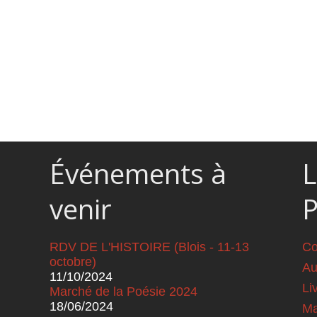
Événements à
L
venir
RDV DE L'HISTOIRE (Blois - 11-13
Co
octobre)
Au
11/10/2024
Li
Marché de la Poésie 2024
18/06/2024
Ma