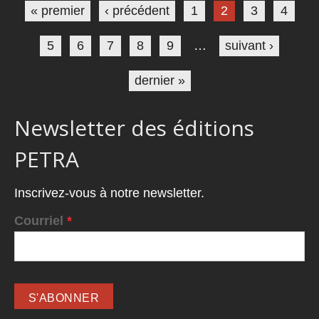
« premier
‹ précédent
1
2
3
4
5
6
7
8
9
…
suivant ›
dernier »
Newsletter des éditions
PETRA
Inscrivez-vous à notre newsletter.
Courriel
*